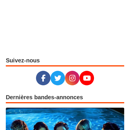
Malcolm in the Middle : Life’s Still Unfair arrive sur Hulu le 10 avril 2026
3
FX The Beauty : la nouvelle série de Ryan Murphy qui transforme la beauté en arme fatale