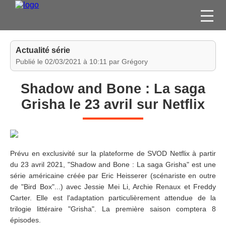
FILMS
Actualité série
SÉRIES
Publié le 02/03/2021 à 10:11 par Grégory
DVD / BLU-RAY / SVOD
Shadow and Bone : La saga
JEUX VIDÉO
Grisha le 23 avril sur Netflix
CONCOURS
DIVERS
Prévu en exclusivité sur la plateforme de SVOD Netflix à partir
ESPACE
du 23 avril 2021, "Shadow and Bone : La saga Grisha" est une
MEMBRE
série américaine créée par Eric Heisserer (scénariste en outre
de "Bird Box"...) avec Jessie Mei Li, Archie Renaux et Freddy
Carter. Elle est l'adaptation particulièrement attendue de la
trilogie littéraire "Grisha". La première saison comptera 8
épisodes.