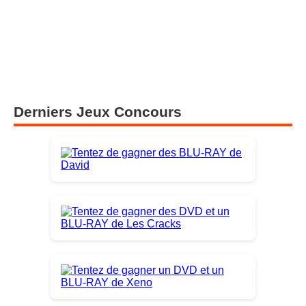
Malcolm in the Middle : Life’s Still Unfair arrive sur
Hulu le 10 avril 2026