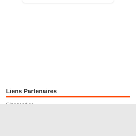
Liens Partenaires
Cinegoodies
Mister Geek Shop
Jeux concours
Disney-Planet.Fr - Tout l'univers Disney-Pixar.