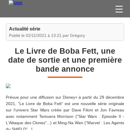
FILMS
Actualité série
SÉRIES
Publié le 02/11/2021 à 13:21 par Grégory
DVD / BLU-RAY / SVOD
Le Livre de Boba Fett, une
JEUX VIDÉO
date de sortie et une première
CONCOURS
bande annonce
DIVERS
ESPACE
MEMBRE
Prévue pour une diffusion sur Disney+ à partir du 29 décembre
2021, "Le Livre de Boba Fett" est une nouvelle série originale
sur l'univers Star Wars créée par Dave Filoni et Jon Favreau
avec notamment Temuera Morrison ("Star Wars : Episode II -
L'Attaque des Clones"...) et Ming-Na Wen ("Marvel : Les Agents
du SHIELD"...)...