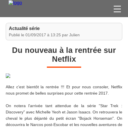
FILMS
Actualité série
SÉRIES
Publié le 01/09/2017 à 13:25 par Julien
DVD / BLU-RAY / SVOD
Du nouveau à la rentrée sur
JEUX VIDÉO
Netflix
CONCOURS
DIVERS
Allez c'est bientôt la rentrée !!! Et pour nous consoler, Netflix
ESPACE
nous promet de belles surprises pour cette rentrée 2017.
MEMBRE
On notera l'arrivée tant attendue de la série "Star Trek :
Discovery" avec Michelle Yeoh et Jason Isaacs. On retrouvera le
cheval le plus déjanté du petit écran "Bojack Horseman". On
découvrira le Narcos post-Escobar et les nouvelles aventures de