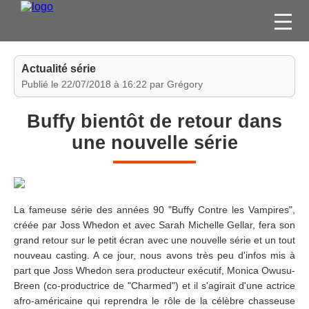
FILMS
Actualité série
SÉRIES
Publié le 22/07/2018 à 16:22 par Grégory
DVD / BLU-RAY / SVOD
Buffy bientôt de retour dans
JEUX VIDÉO
une nouvelle série
CONCOURS
DIVERS
La fameuse série des années 90 "Buffy Contre les Vampires",
ESPACE
créée par Joss Whedon et avec Sarah Michelle Gellar, fera son
MEMBRE
grand retour sur le petit écran avec une nouvelle série et un tout
nouveau casting. A ce jour, nous avons très peu d'infos mis à
part que Joss Whedon sera producteur exécutif, Monica Owusu-
Breen (co-productrice de "Charmed") et il s'agirait d'une actrice
afro-américaine qui reprendra le rôle de la célèbre chasseuse