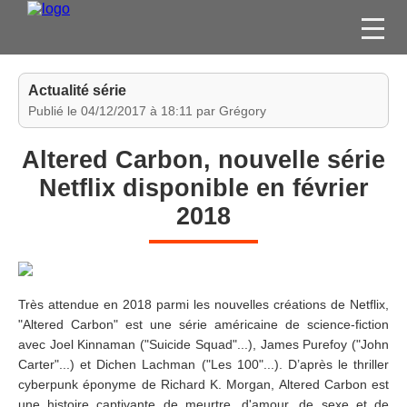
FILMS
Actualité série
SÉRIES
Publié le 04/12/2017 à 18:11 par Grégory
DVD / BLU-RAY / SVOD
Altered Carbon, nouvelle série
JEUX VIDÉO
Netflix disponible en février
CONCOURS
2018
DIVERS
ESPACE
MEMBRE
Très attendue en 2018 parmi les nouvelles créations de Netflix,
"Altered Carbon" est une série américaine de science-fiction
avec Joel Kinnaman ("Suicide Squad"...), James Purefoy ("John
Carter"...) et Dichen Lachman ("Les 100"...). D’après le thriller
cyberpunk éponyme de Richard K. Morgan, Altered Carbon est
une histoire captivante de meurtre, d'amour, de sexe et de