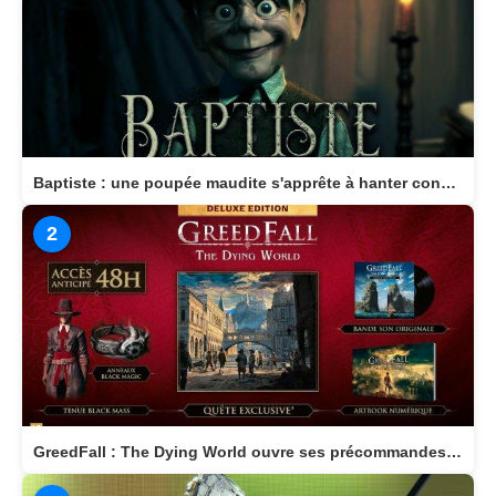
Baptiste : une poupée maudite s'apprête à hanter consoles et PC en 2026
2
GreedFall : The Dying World ouvre ses précommandes et dévoile son édition Deluxe