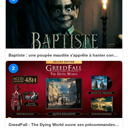
Baptiste : une poupée maudite s'apprête à hanter consoles et PC en 2026
2
GreedFall : The Dying World ouvre ses précommandes et dévoile son édition Deluxe