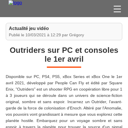
FILMS
Actualité jeu vidéo
SÉRIES
Publié le 10/03/2021 à 12:29 par Grégory
DVD / BLU-RAY / SVOD
Outriders sur PC et consoles
JEUX VIDÉO
le 1er avril
CONCOURS
DIVERS
Disponible sur PC, PS4, PS5, xBox Series et xBox One le 1er
avril 2021, développé par People Can Fly et édité par Square
Enix, "Outriders" est un shooter RPG en coopération libre pour 1
ESPACE
à 3 joueurs qui se déroule dans un univers de science-fiction
MEMBRE
original, sombre et sans espoir. Incarnez un Outrider, l'avant-
garde de la force de colonisation d'Enoch. Altéré par l'Anomalie,
vos pouvoirs vont grandissant à mesure que vous explorez cette
planète hostile. Embarquez pour un voyage sombre et sans
espoir à travers la planète pour trouver la source d'un signal