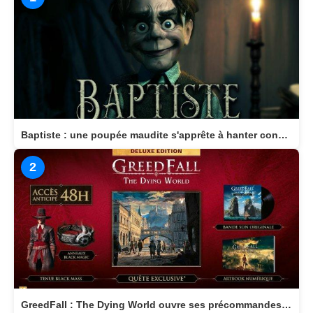
Baptiste : une poupée maudite s'apprête à hanter consoles et PC en 2026
2
GreedFall : The Dying World ouvre ses précommandes et dévoile son édition Deluxe