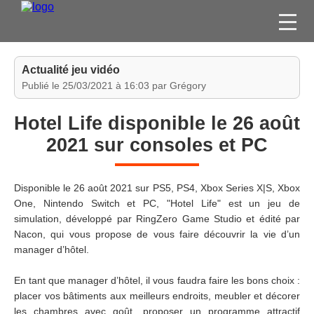
FILMS
Actualité jeu vidéo
SÉRIES
Publié le 25/03/2021 à 16:03 par Grégory
DVD / BLU-RAY / SVOD
Hotel Life disponible le 26 août
JEUX VIDÉO
2021 sur consoles et PC
CONCOURS
DIVERS
Disponible le 26 août 2021 sur PS5, PS4, Xbox Series X|S, Xbox
One, Nintendo Switch et PC, "Hotel Life" est un jeu de
simulation, développé par RingZero Game Studio et édité par
ESPACE
Nacon, qui vous propose de vous faire découvrir la vie d’un
MEMBRE
manager d’hôtel.
En tant que manager d’hôtel, il vous faudra faire les bons choix :
placer vos bâtiments aux meilleurs endroits, meubler et décorer
les chambres avec goût, proposer un programme attractif