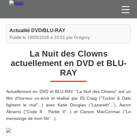
FILMS
Actualité DVD/BLU-RAY
SÉRIES
Publié le 19/05/2026 à 10:51 par Grégory
DVD / BLU-RAY / SVOD
La Nuit des Clowns
JEUX VIDÉO
actuellement en DVD et BLU-
CONCOURS
RAY
DIVERS
Actuellement en DVD et BLU-RAY, "La Nuit des Clowns" est un
ESPACE
film d'horreur co-écrit et réalisé par Eli Craig ("Tucker & Dale
MEMBRE
fightent le mal"...) avec Katie Douglas ("Lazareth"...), Aaron
Abrams ("Code 8 : Partie II"...) et Carson MacCormac ("Le
mensonge de mon fils"...).