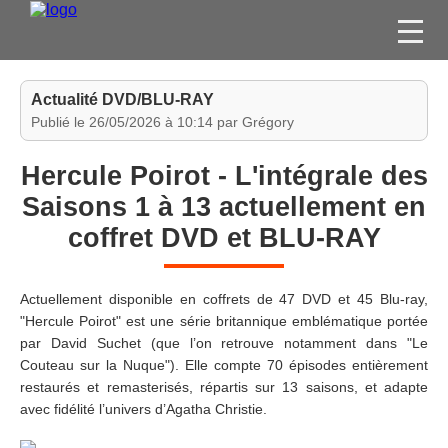
FILMS
Actualité DVD/BLU-RAY
SÉRIES
Publié le 26/05/2026 à 10:14 par Grégory
DVD / BLU-RAY / SVOD
Hercule Poirot - L'intégrale des
JEUX VIDÉO
Saisons 1 à 13 actuellement en
CONCOURS
coffret DVD et BLU-RAY
DIVERS
Actuellement disponible en coffrets de 47 DVD et 45 Blu-ray,
ESPACE
"Hercule Poirot" est une série britannique emblématique portée
MEMBRE
par David Suchet (que l’on retrouve notamment dans "Le
Couteau sur la Nuque"). Elle compte 70 épisodes entièrement
restaurés et remasterisés, répartis sur 13 saisons, et adapte
avec fidélité l’univers d’Agatha Christie.