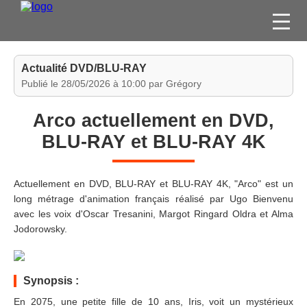
FILMS
Actualité DVD/BLU-RAY
SÉRIES
Publié le 28/05/2026 à 10:00 par Grégory
DVD / BLU-RAY / SVOD
Arco actuellement en DVD,
JEUX VIDÉO
BLU-RAY et BLU-RAY 4K
CONCOURS
DIVERS
Actuellement en DVD, BLU-RAY et BLU-RAY 4K, "Arco" est un
long métrage d'animation français réalisé par Ugo Bienvenu
avec les voix d'Oscar Tresanini, Margot Ringard Oldra et Alma
ESPACE
Jodorowsky.
MEMBRE
Synopsis :
En 2075, une petite fille de 10 ans, Iris, voit un mystérieux